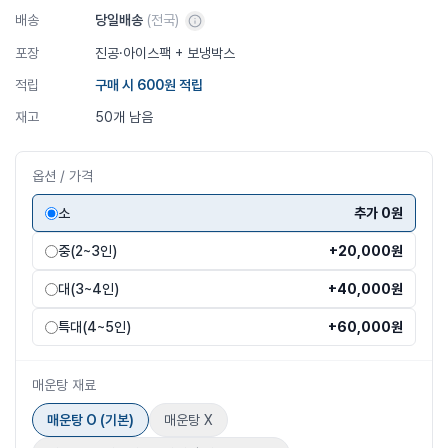
배송
당일배송
(전국)
포장
진공·아이스팩 + 보냉박스
적립
구매 시
600
원 적립
재고
50개 남음
옵션 / 가격
소
추가 0원
중(2~3인)
+20,000원
대(3~4인)
+40,000원
특대(4~5인)
+60,000원
매운탕 재료
매운탕 O (기본)
매운탕 X