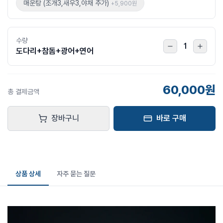
매운탕 (조개3,새우3,야채 추가)
+
5,900원
수량
1
도다리+참돔+광어+연어
60,000원
총 결제금액
장바구니
바로 구매
상품 상세
자주 묻는 질문