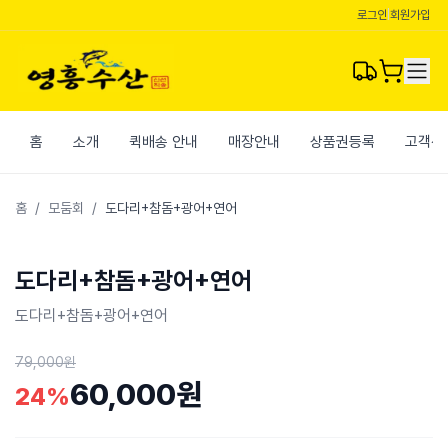
로그인
|
회원가입
홈
소개
퀵배송 안내
매장안내
상품권등록
고객센
홈
/
모둠회
/
도다리+참돔+광어+연어
도다리+참돔+광어+연어
도다리+참돔+광어+연어
79,000원
60,000원
24
%