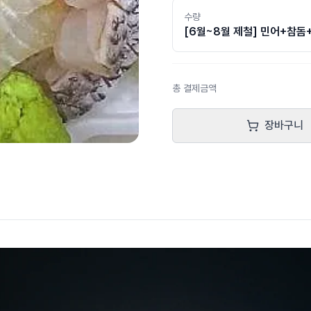
수량
[6월~8월 제철] 민어+참돔
총 결제금액
장바구니