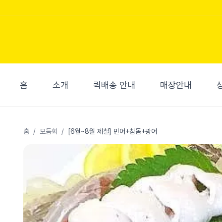
홈
소개
퀵배송 안내
매장안내
홈
/
모둠회
/
[6월~8월 제철] 민어+참돔+광어