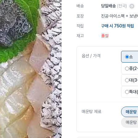
배송
당일배송
(전국)
포장
진공·아이스팩 + 보냉
적립
구매 시
750
원 적립
재고
품절
옵션 / 가격
소
중(2
대(3
특대(
매운탕 재료
매운탕 
매운탕 