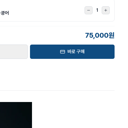
1
+광어
75,000원
바로 구매