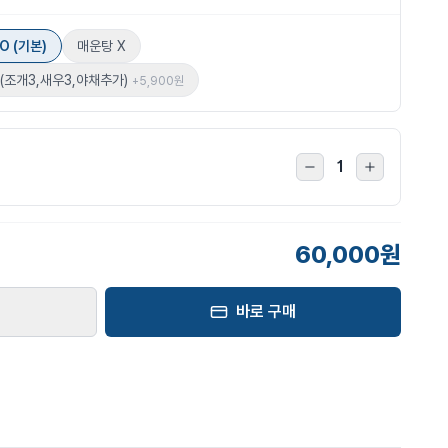
O (기본)
매운탕 X
(조개3,새우3,야채추가)
+
5,900원
1
60,000원
바로 구매