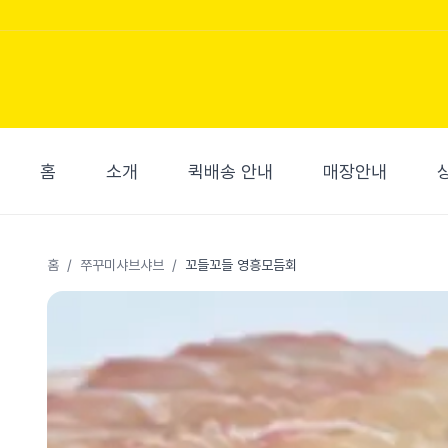
홈
소개
퀵배송 안내
매장안내
홈
/
쭈꾸미샤브샤브
/
꼬들꼬들 영흥모듬회