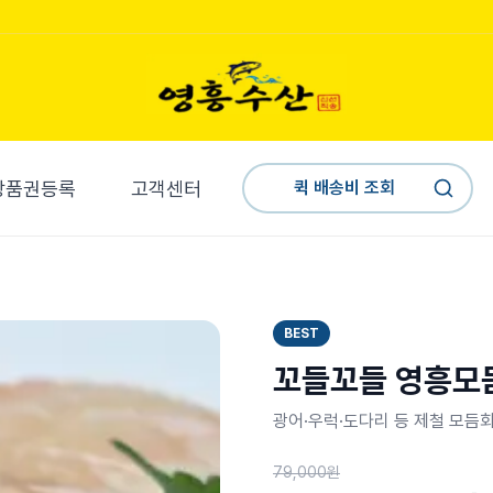
상품권등록
고객센터
퀵 배송비 조회
BEST
꼬들꼬들 영흥모
광어·우럭·도다리 등 제철 모듬
79,000원