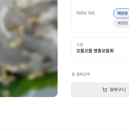
매운탕 재료
매운탕 
매운탕 
수량
꼬들꼬들 영흥모듬회
총 결제금액
장바구니