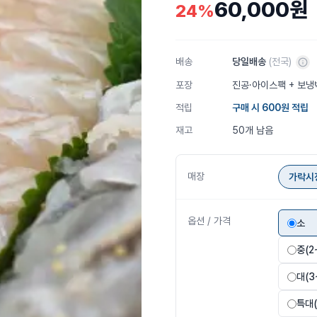
60,000원
24
%
배송
당일배송
(전국)
포장
진공·아이스팩 + 보냉
적립
구매 시
600
원 적립
재고
50개 남음
매장
가락시
옵션 / 가격
소
중(2
대(3
특대(