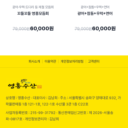
BEST
24
%
24
%
광어·우럭·도다리 등 제철 모듬회
광어+참돔+우럭+연어
꼬들꼬들 영흥모듬회
광어+참돔+우럭+연어
60,000원
60,000원
79,000원
79,000원
회사소개
이용약관
개인정보처리방침
고객센터
상호명 :
영흥수산
· 대표이사 :
김남희
· 주소 :
서울특별시 송파구 양재대로 932, 가
락몰판매동 1층 121-1호, 122-1호 수산물 3관 1층 C22호
사업자등록번호 :
215-99-31792
· 통신판매업신고번호 :
제 2026-서울송
파-0817호
· 개인정보관리자 :
김남희