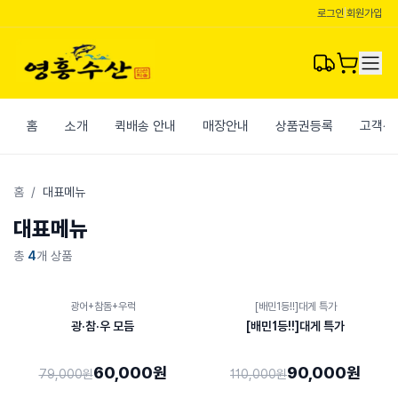
로그인
|
회원가입
홈
소개
퀵배송 안내
매장안내
상품권등록
고객센
홈
/
대표메뉴
대표메뉴
총
4
개 상품
24
%
18
%
광어+참돔+우럭
[배민1등!!]대게 특가
광·참·우 모듬
[배민1등!!]대게 특가
60,000원
90,000원
79,000원
110,000원