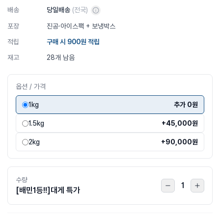
배송
당일배송
(전국)
포장
진공·아이스팩 + 보냉박스
적립
구매 시
900
원 적립
재고
28개 남음
옵션 / 가격
1kg
추가 0원
1.5kg
+45,000원
2kg
+90,000원
수량
1
[배민1등!!]대게 특가