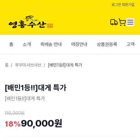
로그인
|
회원가입
홈
소개
퀵배송 안내
매장안내
상품권등록
고객센
홈
/
쭈꾸미샤브샤브
/
[배민1등!!]대게 특가
[배민1등!!]대게 특가
[배민1등!!]대게 특가
110,000원
90,000원
18
%